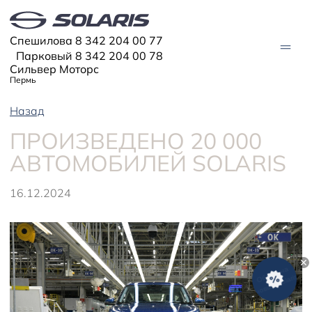
Спешилова 8 342 204 00 77
Парковый 8 342 204 00 78
Сильвер Моторс
Пермь
Назад
МОДЕЛИ
ПРОИЗВЕДЕНО 20 000
Solaris HC
АВТОМОБИЛЕЙ SOLARIS
Solaris KRX
ЦИФРОВОЙ АВТОМОБИЛЬ
Solaris KRS
Solaris HS
16.12.2024
ПОКУПАТЕЛЯМ
Кредит
Трейд-ин
СЕРВИС
Корпоративным клиентам
Запасные части
Оригинальные аксессуары
Запись на сервис
Тест-драйв
О ДИЛЕРЕ
Гарантия
Плати частями
Контакты
Руководства
Информация о дилере
Помощь на дорогах
Новости